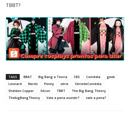
TBBT?
TAGS
BBAT
Big Bang a Teoria
CBS
Comédia
geek
Leonard
Nerds
Penny
série
SériedeComédia
Sheldon Copper
Sitcon
TBBT
The Big Bang Theory
ThebigBangTheory
Vale a pena assistir?
vale a pena?