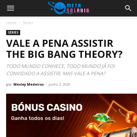
Home
Séries
SÉRIES
VALE A PENA ASSISTIR
THE BIG BANG THEORY?
TODO MUNDO CONHECE, TODO MUNDO JÁ FOI
CONVIDADO A ASSISTIR, MAS VALE A PENA?
por
Wesley Medeiros
-
junho 3, 2020