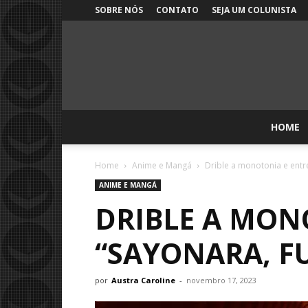
SOBRE NÓS
CONTATO
SEJA UM COLUNISTA
HOME
Home
Anime e Mangá
Drible a monotonia e ent
ANIME E MANGÁ
DRIBLE A MON
“SAYONARA, F
por
Austra Caroline
-
novembro 17, 2023