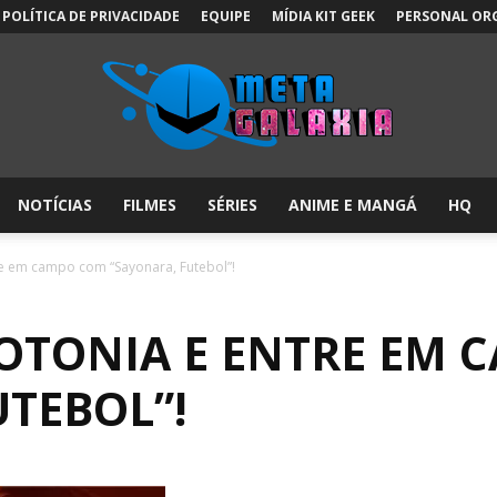
POLÍTICA DE PRIVACIDADE
EQUIPE
MÍDIA KIT GEEK
PERSONAL OR
NOTÍCIAS
FILMES
SÉRIES
ANIME E MANGÁ
HQ
Meta
re em campo com “Sayonara, Futebol”!
OTONIA E ENTRE EM 
Galáxia:
UTEBOL”!