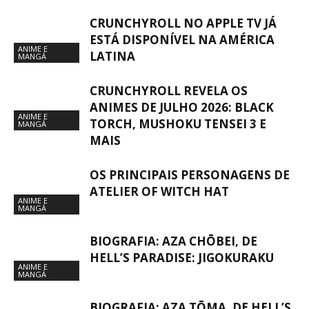
CRUNCHYROLL NO APPLE TV JÁ
ESTÁ DISPONÍVEL NA AMÉRICA
ANIME E
LATINA
MANGÁ
CRUNCHYROLL REVELA OS
ANIMES DE JULHO 2026: BLACK
ANIME E
TORCH, MUSHOKU TENSEI 3 E
MANGÁ
MAIS
OS PRINCIPAIS PERSONAGENS DE
ATELIER OF WITCH HAT
ANIME E
MANGÁ
BIOGRAFIA: AZA CHŌBEI, DE
HELL’S PARADISE: JIGOKURAKU
ANIME E
MANGÁ
BIOGRAFIA: AZA TŌMA, DE HELL’S