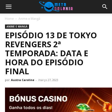
Home
Anime e Mangá
ANIME E MANGÁ
EPISÓDIO 13 DE TOKYO
REVENGERS 2ª
TEMPORADA: DATA E
HORA DO EPISÓDIO
FINAL
por
Austra Caroline
-
março 27, 2023