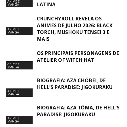
ANIME E
LATINA
MANGÁ
CRUNCHYROLL REVELA OS
ANIMES DE JULHO 2026: BLACK
ANIME E
TORCH, MUSHOKU TENSEI 3 E
MANGÁ
MAIS
OS PRINCIPAIS PERSONAGENS DE
ATELIER OF WITCH HAT
ANIME E
MANGÁ
BIOGRAFIA: AZA CHŌBEI, DE
HELL’S PARADISE: JIGOKURAKU
ANIME E
MANGÁ
BIOGRAFIA: AZA TŌMA, DE HELL’S
PARADISE: JIGOKURAKU
ANIME E
MANGÁ