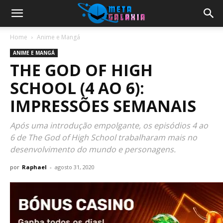
Home
Anime e Mangá
ANIME E MANGÁ
THE GOD OF HIGH
SCHOOL (4 AO 6):
IMPRESSÕES SEMANAIS
Após uma introdução empolgante, os episódios 4 ao
6 de The God of High School trabalharam mais no
desenvolvimento do mundo e personagens.
por
Raphael
-
agosto 31, 2020