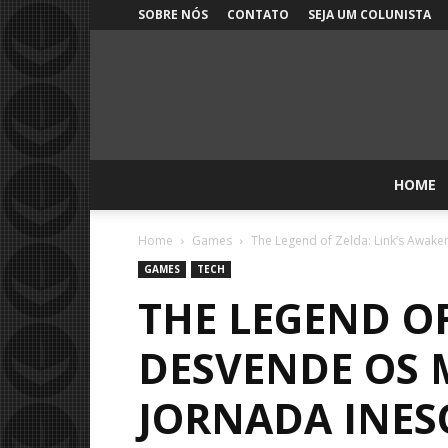
SOBRE NÓS
CONTATO
SEJA UM COLUNISTA
HOME
Home
Games
The Legend of Zelda: Link’s Awaken
GAMES
TECH
THE LEGEND OF
DESVENDE OS 
JORNADA INES