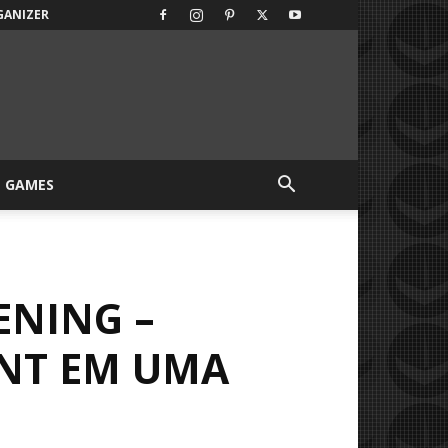
GANIZER
GAMES
ENING –
INT EM UMA