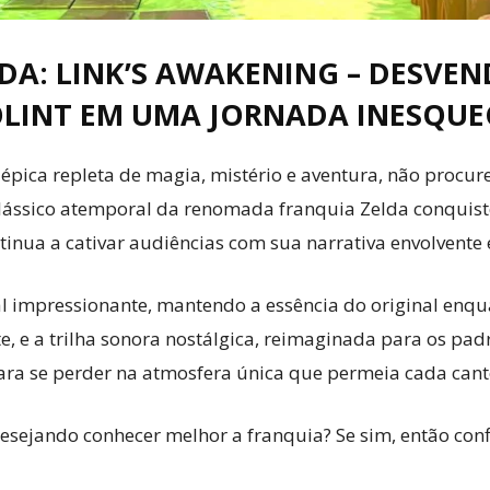
DA: LINK’S AWAKENING – DESVEN
LINT EM UMA JORNADA INESQUEC
épica repleta de magia, mistério e aventura, não procur
 clássico atemporal da renomada franquia Zelda conquis
tinua a cativar audiências com sua narrativa envolvente
al impressionante, mantendo a essência do original enqu
e, e a trilha sonora nostálgica, reimaginada para os pa
ara se perder na atmosfera única que permeia cada cant
esejando conhecer melhor a franquia? Se sim, então con