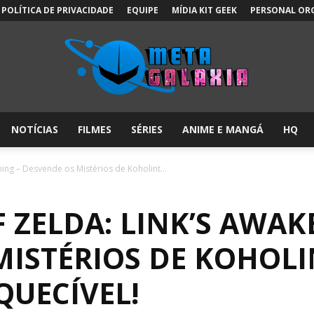
POLÍTICA DE PRIVACIDADE
EQUIPE
MÍDIA KIT GEEK
PERSONAL OR
NOTÍCIAS
FILMES
SÉRIES
ANIME E MANGÁ
HQ
Meta
ing – Desvende os Mistérios de Koholint...
 ZELDA: LINK’S AWAK
Galáxia:
MISTÉRIOS DE KOHOL
QUECÍVEL!