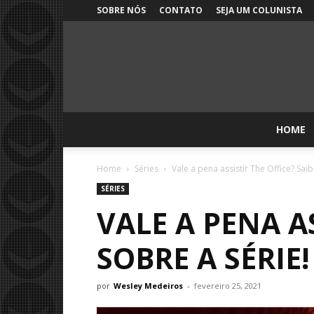
SOBRE NÓS
CONTATO
SEJA UM COLUNISTA
HOME
Home
Séries
Vale a pena assistir The Office? Sai
SÉRIES
VALE A PENA A
SOBRE A SÉRIE!
por
Wesley Medeiros
-
fevereiro 25, 2021