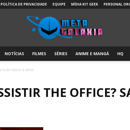
POLÍTICA DE PRIVACIDADE
EQUIPE
MÍDIA KIT GEEK
PERSONAL OR
NOTÍCIAS
FILMES
SÉRIES
ANIME E MANGÁ
HQ
Meta
ba tudo sobre a série!
SSISTIR THE OFFICE? 
Galáxia: