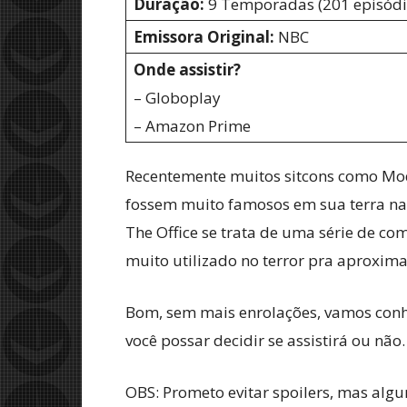
Duração:
9 Temporadas (201 episódi
Emissora Original:
NBC
Onde assistir?
– Globoplay
– Amazon Prime
Recentemente muitos sitcons como Mode
fossem muito famosos em sua terra nata
The Office se trata de uma série de 
muito utilizado no terror pra aproxima
Bom, sem mais enrolações, vamos conhe
você possar decidir se assistirá ou não.
OBS: Prometo evitar spoilers, mas alg