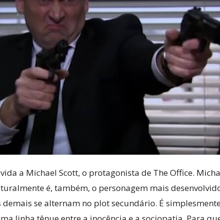
 vida a Michael Scott, o protagonista de The Office. Micha
 Naturalmente é, também, o personagem mais desenvolvid
s demais se alternam no plot secundário. É simplesment
ma linha tênue entre a inocência e a sociopatia. Para qu