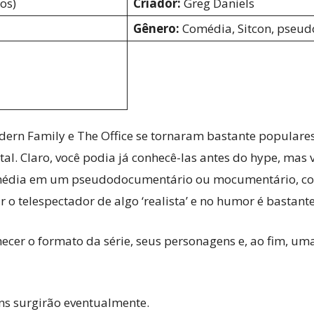
os)
Criador:
Greg Daniels
Gênero:
Comédia, Sitcon, pseu
rn Family e The Office se tornaram bastante populares n
l. Claro, você podia já conhecê-las antes do hype, mas 
comédia em um pseudodocumentário ou mocumentário, co
r o telespectador de algo ‘realista’ e no humor é bastan
cer o formato da série, seus personagens e, ao fim, uma
uns surgirão eventualmente.