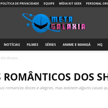
POLÍTICA DE PRIVACIDADE
EQUIPE
MÍDIA KIT GEEK
PERSONAL OR
NOTÍCIAS
FILMES
SÉRIES
ANIME E MANGÁ
HQ
Meta
s dos shoujos
IS ROMÂNTICOS DOS S
Galáxia:
us romances doces e alegres, mas existem alguns casais q