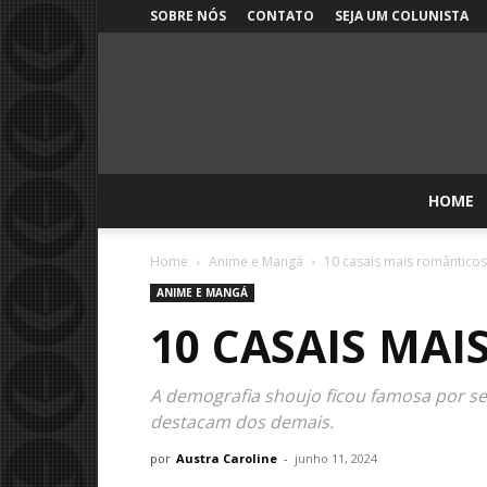
SOBRE NÓS
CONTATO
SEJA UM COLUNISTA
HOME
Home
Anime e Mangá
10 casais mais romântico
ANIME E MANGÁ
10 CASAIS MA
A demografia shoujo ficou famosa por se
destacam dos demais.
por
Austra Caroline
-
junho 11, 2024