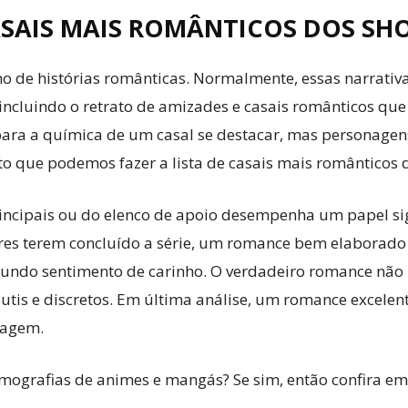
ASAIS MAIS ROMÂNTICOS DOS SH
o de histórias românticas. Normalmente, essas narrativ
 incluindo o retrato de amizades e casais românticos q
 para a química de um casal se destacar, mas personagen
o que podemos fazer a lista de casais mais românticos 
rincipais ou do elenco de apoio desempenha um papel s
es terem concluído a série, um romance bem elaborado
ndo sentimento de carinho. O verdadeiro romance não n
sutis e discretos. Em última análise, um romance excelen
nagem.
ografias de animes e mangás? Se sim, então confira em