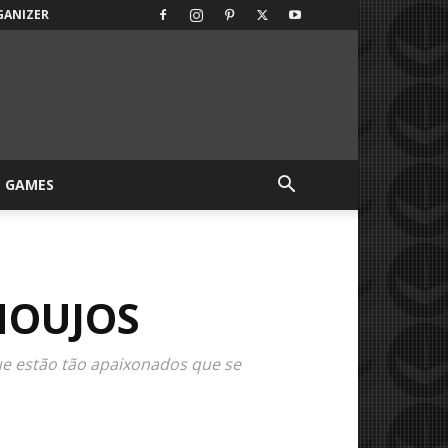
GANIZER
GAMES
HOUJOS
ue estão tão apaixonados que se