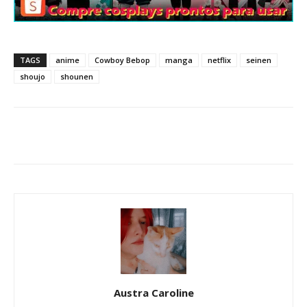
TAGS
anime
Cowboy Bebop
manga
netflix
seinen
shoujo
shounen
Austra Caroline