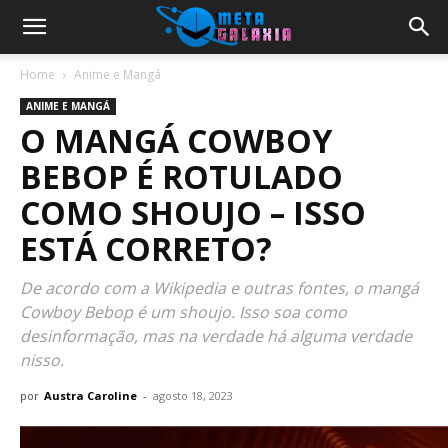
Home
Anime e Mangá
ANIME E MANGÁ
O MANGÁ COWBOY
BEBOP É ROTULADO
COMO SHOUJO – ISSO
ESTÁ CORRETO?
De acordo com a Wikipedia e outras fontes, o mangá
Cowboy Bebop é um shoujo. Isso soa como
desinformação, mas na verdade há alguma verdade
nisso.
por
Austra Caroline
-
agosto 18, 2023