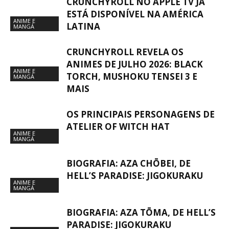
CRUNCHYROLL NO APPLE TV JÁ
ESTÁ DISPONÍVEL NA AMÉRICA
ANIME E
LATINA
MANGÁ
CRUNCHYROLL REVELA OS
ANIMES DE JULHO 2026: BLACK
ANIME E
TORCH, MUSHOKU TENSEI 3 E
MANGÁ
MAIS
OS PRINCIPAIS PERSONAGENS DE
ATELIER OF WITCH HAT
ANIME E
MANGÁ
BIOGRAFIA: AZA CHŌBEI, DE
HELL’S PARADISE: JIGOKURAKU
ANIME E
MANGÁ
BIOGRAFIA: AZA TŌMA, DE HELL’S
PARADISE: JIGOKURAKU