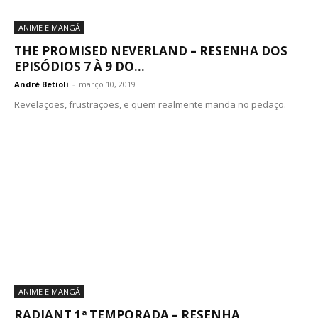
ANIME E MANGÁ
THE PROMISED NEVERLAND – RESENHA DOS
EPISÓDIOS 7 À 9 DO...
André Betioli
-
março 10, 2019
Revelações, frustrações, e quem realmente manda no pedaço.
ANIME E MANGÁ
RADIANT 1ª TEMPORADA – RESENHA