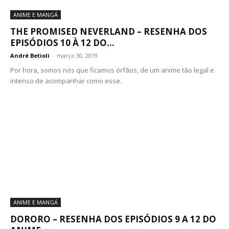
ANIME E MANGÁ
THE PROMISED NEVERLAND – RESENHA DOS
EPISÓDIOS 10 À 12 DO...
André Betioli
-
março 30, 2019
Por hora, somos nós que ficamos órfãos, de um anime tão legal e
intenso de acompanhar como esse.
ANIME E MANGÁ
DORORO – RESENHA DOS EPISÓDIOS 9 A 12 DO