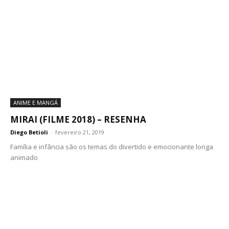
ANIME E MANGÁ
MIRAI (FILME 2018) – RESENHA
Diego Betioli
-
fevereiro 21, 2019
Família e infância são os temas do divertido e emocionante longa
animado