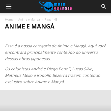
Home
Anime e Mangá
Page 143
ANIME E MANGÁ
ANIME E MANGÁ
COSPLAY
CULTURA
FILMES
GAMES
HQ
J-MUSIC
NOTÍCIAS
SÉRIES
TECH
VIDEO GAMES
Essa é a nossa categoria de Anime e Mangá. Aqui você
encontrará principalmente conteúdo do universo
dessas obras japonesas.
Os colunistas André e Diego Betioli, Lucas Silva,
Matheus Mello e Rodolfo Bezerra trazem conteúdo
exclusivo sobre Anime e Mangá.