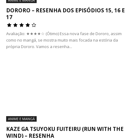
ANIME E MANGÁ
DORORO – RESENHA DOS EPISÓDIOS 15, 16 E
17
Avaliação: ★★★★☆ (Ótimo) Essa nova fase de Dororo, assim
como no mangá, se mostra muito mais focada na estória da
própria Dororo. Vamos a resenha...
ANIME E MANGÁ
KAZE GA TSUYOKU FUITEIRU (RUN WITH THE
WIND) – RESENHA