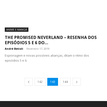
ANIME E MANGÁ
THE PROMISED NEVERLAND – RESENHA DOS
EPISÓDIOS 5 E 6 DO...
André Betioli
-
fevereiro 17, 2019
Espionagem e novas possíveis alianças, ditam o ritmo dos
episódios 5 e 6.
142
143
144