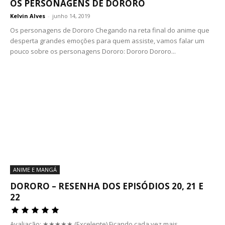
OS PERSONAGENS DE DORORO
Kelvin Alves
-
junho 14, 2019
Os personagens de Dororo Chegando na reta final do anime que
desperta grandes emoções para quem assiste, vamos falar um
pouco sobre os personagens Dororo: Dororo Dororo...
ANIME E MANGÁ
DORORO – RESENHA DOS EPISÓDIOS 20, 21 E
22
Avaliação: ★★★★★ (Excelente) Ficando cada vez mais