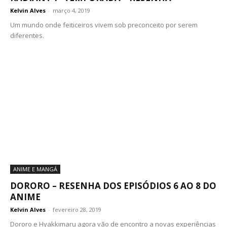
Kelvin Alves
-
março 4, 2019
Um mundo onde feiticeiros vivem sob preconceito por serem
diferentes.
ANIME E MANGÁ
DORORO – RESENHA DOS EPISÓDIOS 6 AO 8 DO
ANIME
Kelvin Alves
-
fevereiro 28, 2019
Dororo e Hyakkimaru agora vão de encontro a novas experiências