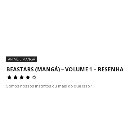
ANIME E MANGÁ
BEASTARS (MANGÁ) – VOLUME 1 – RESENHA
Somos nossos instintos ou mais do que isso?