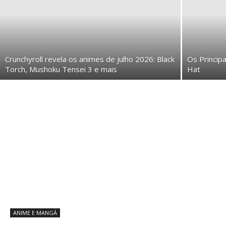
Crunchyroll revela os animes de julho 2026: Black
Os Princip
Torch, Mushoku Tensei 3 e mais
Hat
ANIME E MANGÁ