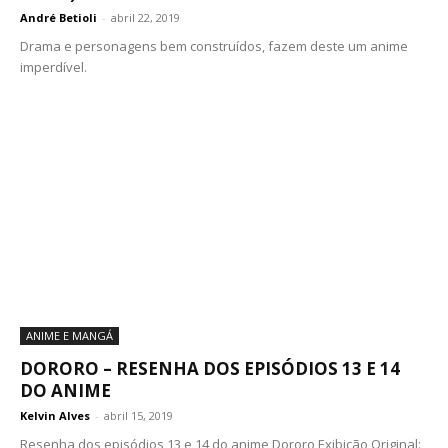
André Betioli
-
abril 22, 2019
Drama e personagens bem construídos, fazem deste um anime
imperdível.
ANIME E MANGÁ
DORORO – RESENHA DOS EPISÓDIOS 13 E 14
DO ANIME
Kelvin Alves
-
abril 15, 2019
Resenha dos episódios 13 e 14 do anime Dororo Exibição Original: