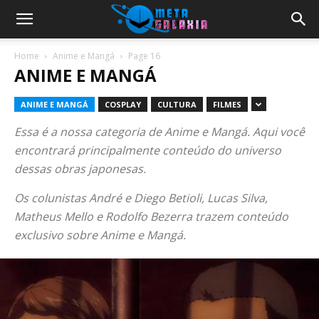
Home
Anime e Mangá
Page 16
ANIME E MANGÁ
ANIME E MANGÁ
COSPLAY
CULTURA
FILMES
Essa é a nossa categoria de Anime e Mangá. Aqui você
encontrará principalmente conteúdo do universo
dessas obras japonesas.
Os colunistas André e Diego Betioli, Lucas Silva,
Matheus Mello e Rodolfo Bezerra trazem conteúdo
exclusivo sobre Anime e Mangá.