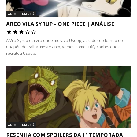
ANIME E MANGÁ
ARCO VILA SYRUP – ONE PIECE | ANÁLISE
A Vila Syrup é a vila onde morava Usoop, atirador do bando do
Chapéu de Palha. Neste arco, vemos como Luffy conheceue e
recrutou Usoop.
ANIME E MANGÁ
RESENHA COM SPOILERS DA 1ª TEMPORADA