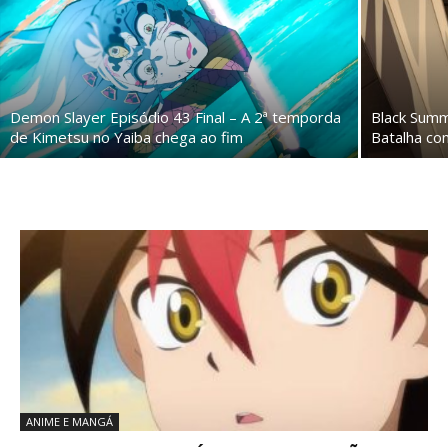
Demon Slayer Episódio 43 Final – A 2ª temporda
Black Summ
de Kimetsu no Yaiba chega ao fim
Batalha con
ANIME E MANGÁ