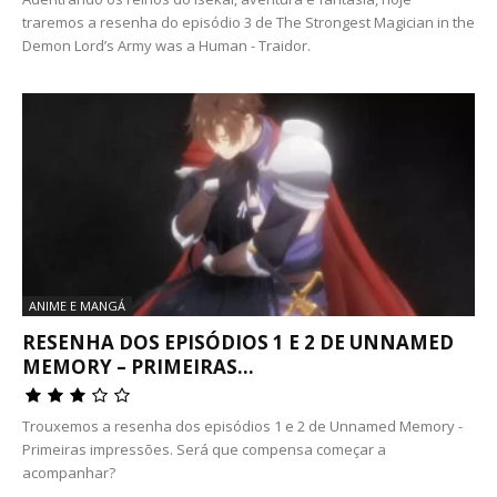
traremos a resenha do episódio 3 de The Strongest Magician in the
Demon Lord’s Army was a Human - Traidor.
ANIME E MANGÁ
RESENHA DOS EPISÓDIOS 1 E 2 DE UNNAMED
MEMORY – PRIMEIRAS...
Trouxemos a resenha dos episódios 1 e 2 de Unnamed Memory -
Primeiras impressões. Será que compensa começar a
acompanhar?