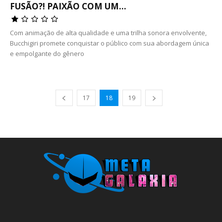
FUSÃO?! PAIXÃO COM UM...
Com animação de alta qualidade e uma trilha sonora envolvente,
Bucchigiri promete conquistar o público com sua abordagem única
e empolgante do gênero
17
18
19