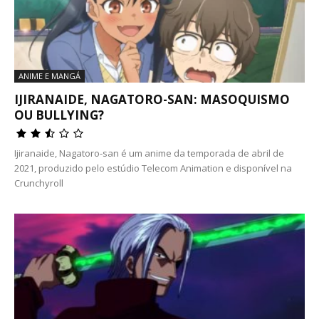
ANIME E MANGÁ
IJIRANAIDE, NAGATORO-SAN: MASOQUISMO
OU BULLYING?
Ijiranaide, Nagatoro-san é um anime da temporada de abril de
2021, produzido pelo estúdio Telecom Animation e disponível na
Crunchyroll