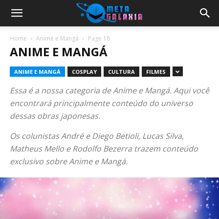
Home
Anime e Mangá
Page 18
ANIME E MANGÁ
ANIME E MANGÁ
COSPLAY
CULTURA
FILMES
Essa é a nossa categoria de Anime e Mangá. Aqui você
encontrará principalmente conteúdo do universo
dessas obras japonesas.
Os colunistas André e Diego Betioli, Lucas Silva,
Matheus Mello e Rodolfo Bezerra trazem conteúdo
exclusivo sobre Anime e Mangá.