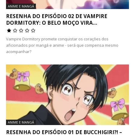
ANIME E MANGÁ
RESENHA DO EPISÓDIO 02 DE VAMPIRE
DORMITORY: O BELO MOÇO VIRA...
Vampire Dormitory promete conquistar os corações dos
aficionados por mangá e anime - será que compensa mesmo
acompanhar?
ANIME E MANGÁ
RESENHA DO EPISÓDIO 01 DE BUCCHIGIRI?! –