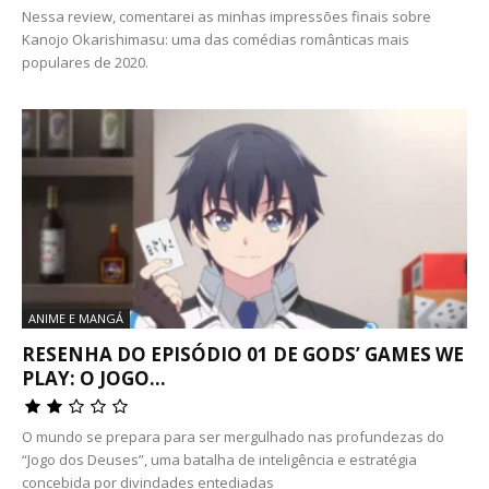
Nessa review, comentarei as minhas impressões finais sobre
Kanojo Okarishimasu: uma das comédias românticas mais
populares de 2020.
ANIME E MANGÁ
RESENHA DO EPISÓDIO 01 DE GODS’ GAMES WE
PLAY: O JOGO...
O mundo se prepara para ser mergulhado nas profundezas do
“Jogo dos Deuses”, uma batalha de inteligência e estratégia
concebida por divindades entediadas