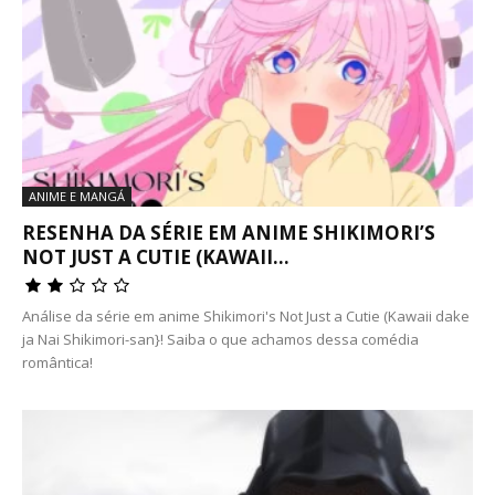
ANIME E MANGÁ
RESENHA DA SÉRIE EM ANIME SHIKIMORI’S
NOT JUST A CUTIE (KAWAII...
Análise da série em anime Shikimori's Not Just a Cutie (Kawaii dake
ja Nai Shikimori-san}! Saiba o que achamos dessa comédia
romântica!