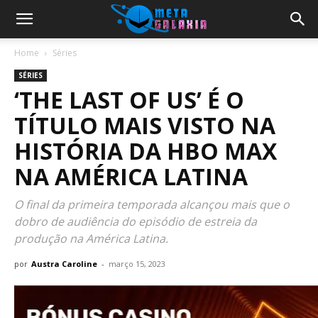
Home
Séries
SÉRIES
‘THE LAST OF US’ É O
TÍTULO MAIS VISTO NA
HISTÓRIA DA HBO MAX
NA AMÉRICA LATINA
O final da primeira temporada alcançou mais que o
dobro de audiência do episódio de estreia da
produção na América Latina.
por
Austra Caroline
-
março 15, 2023