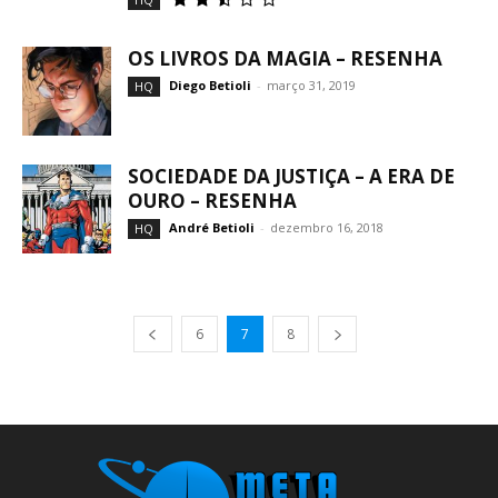
OS LIVROS DA MAGIA – RESENHA
Diego Betioli
-
março 31, 2019
HQ
SOCIEDADE DA JUSTIÇA – A ERA DE
OURO – RESENHA
André Betioli
-
dezembro 16, 2018
HQ
6
7
8