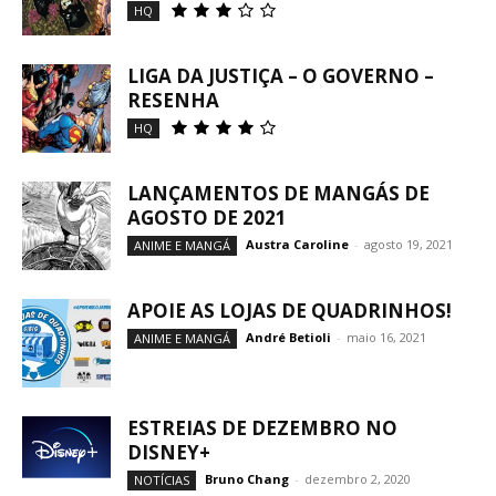
HQ
LIGA DA JUSTIÇA – O GOVERNO –
RESENHA
HQ
LANÇAMENTOS DE MANGÁS DE
AGOSTO DE 2021
Austra Caroline
-
agosto 19, 2021
ANIME E MANGÁ
APOIE AS LOJAS DE QUADRINHOS!
André Betioli
-
maio 16, 2021
ANIME E MANGÁ
ESTREIAS DE DEZEMBRO NO
DISNEY+
Bruno Chang
-
dezembro 2, 2020
NOTÍCIAS