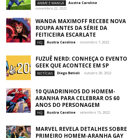
Austra Caroline
-
ANIME E MANGÁ
novembro 22, 2022
WANDA MAXIMOFF RECEBE NOVA
ROUPA ANTES DA SÉRIE DA
FEITICEIRA ESCARLATE
Austra Caroline
-
novembro 7, 2022
HQ
FUZUÊ NERD: CONHEÇA O EVENTO
GEEK QUE ACONTECE EM SP
Diego Betioli
-
outubro 30, 2022
NOTÍCIAS
10 QUADRINHOS DO HOMEM-
ARANHA PARA CELEBRAR OS 60
ANOS DO PERSONAGEM
Austra Caroline
-
setembro 15, 2022
HQ
MARVEL REVELA DETALHES SOBRE
PRIMEIRO HOMEM-ARANHA GAY